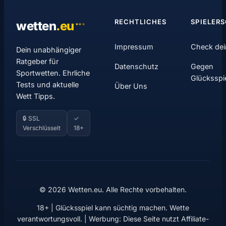
RECHTLICHES
SPIELER
wetten
.
eu
✦
✦
✦
Impressum
Check dei
Dein unabhängiger
Ratgeber für
Datenschutz
Gegen
Sportwetten. Ehrliche
Glücksspi
Tests und aktuelle
Über Uns
Wett Tipps.
🔒 SSL
✓
Verschlüsselt
18+
© 2026 Wetten.eu. Alle Rechte vorbehalten.
18+ | Glücksspiel kann süchtig machen. Wette
verantwortungsvoll. | Werbung: Diese Seite nutzt Affiliate-