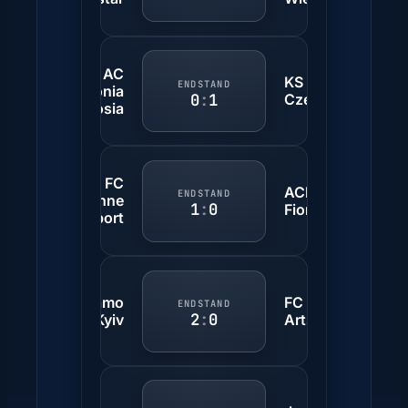
AC
KS Raków
ENDSTAND
Omonia
0
:
1
Częstochowa
Nicosia
FC
ACF
ENDSTAND
Lausanne
1
:
0
Fiorentina
Sport
Dynamo
FC
ENDSTAND
2
:
0
Kyiv
Artsakh