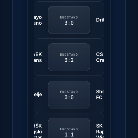
Rayo
ENDSTAND
Drita
3
:
0
Vallecano
AEK
CS U
ENDSTAND
3
:
2
Athens
Craiova
Shelbourne
ENDSTAND
Celje
0
:
0
FC
HŠK
SK
ENDSTAND
Zrinjski
Rapid
1
:
1
Mostar
Wien