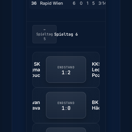
36
Rapid Wien
6
0
1
5
3:14
-11
1
←
Spieltag 6
Spieltag
5
SK
KKS
ENDSTAND
Sigma
Lech
1
:
2
Olomouc
Poznań
Slovan
BK
ENDSTAND
1
:
0
Bratislava
Häcken