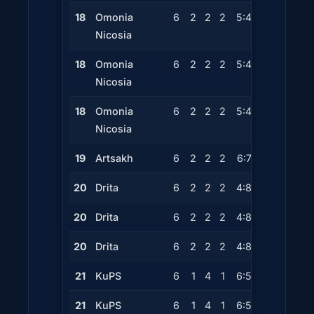
18
Omonia
6
2
2
2
5:4
+1
8
Nicosia
18
Omonia
6
2
2
2
5:4
+1
8
Nicosia
18
Omonia
6
2
2
2
5:4
+1
8
Nicosia
19
Artsakh
6
2
2
2
6:7
-1
8
20
Drita
6
2
2
2
4:8
-4
8
20
Drita
6
2
2
2
4:8
-4
8
20
Drita
6
2
2
2
4:8
-4
8
21
KuPS
6
1
4
1
6:5
+1
7
21
KuPS
6
1
4
1
6:5
+1
7