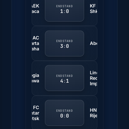
AEK
KF
ENDSTAND
1
:
0
Larnaca
Shkendija
AC
ENDSTAND
Sparta
Aberdeen
3
:
0
Praha
Lincoln
KP Legia
ENDSTAND
Red
4
:
1
Warszawa
Imps
FC
HNK
ENDSTAND
Shakhtar
0
:
0
Rijeka
Donetsk