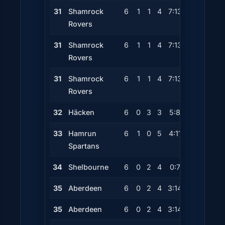
31
Shamrock
6
1
1
4
7:13
-6
4
Rovers
31
Shamrock
6
1
1
4
7:13
-6
4
Rovers
31
Shamrock
6
1
1
4
7:13
-6
4
Rovers
32
Häcken
6
0
3
3
5:8
-3
3
33
Hamrun
6
1
0
5
4:11
-7
3
Spartans
34
Shelbourne
6
0
2
4
0:7
-7
2
35
Aberdeen
6
0
2
4
3:14
-11
2
35
Aberdeen
6
0
2
4
3:14
-11
2