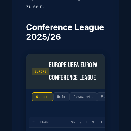
zu sein.
Conference League
2025/26
EUROPE UEFA EUROPA
EUROPE
CONFERENCE LEAGUE
Gesamt
Heim
Auswaerts
Form
#
TEAM
SP
S
U
N
T
TD
PKT