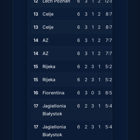
12
Lech Poznań
6
3
1
2
12:8
+4
10
13
Celje
6
3
1
2
8:7
+1
10
13
Celje
6
3
1
2
8:7
+1
10
14
AZ
6
3
1
2
7:7
0
10
14
AZ
6
3
1
2
7:7
0
10
15
Rijeka
6
2
3
1
5:2
+3
9
15
Rijeka
6
2
3
1
5:2
+3
9
16
Fiorentina
6
3
0
3
8:5
+3
9
17
Jagiellonia
6
2
3
1
5:4
+1
9
Białystok
17
Jagiellonia
6
2
3
1
5:4
+1
9
Białystok