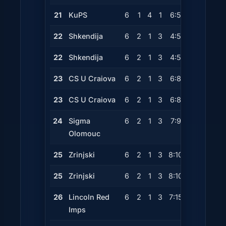
21
KuPS
6
1
4
1
6:5
+1
7
22
Shkendija
6
2
1
3
4:5
-1
7
22
Shkendija
6
2
1
3
4:5
-1
7
23
CS U Craiova
6
2
1
3
6:8
-2
7
23
CS U Craiova
6
2
1
3
6:8
-2
7
24
Sigma
6
2
1
3
7:9
-2
7
Olomouc
25
Zrinjski
6
2
1
3
8:10
-2
7
25
Zrinjski
6
2
1
3
8:10
-2
7
26
Lincoln Red
6
2
1
3
7:15
-8
7
Imps