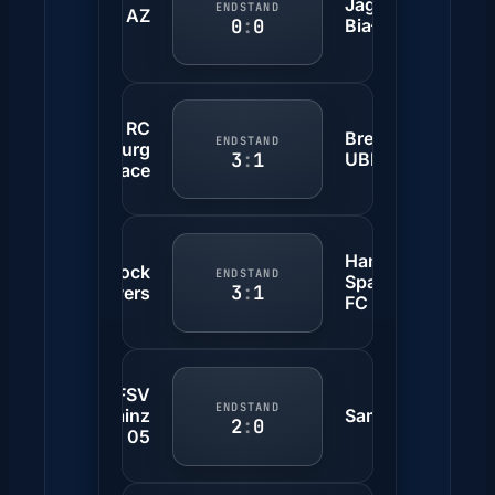
Jagiellonia
ENDSTAND
AZ
0
:
0
Białystok
RC
Breidablik
ENDSTAND
Strasbourg
3
:
1
UBK
Alsace
Hamrun
Shamrock
ENDSTAND
Spartans
3
:
1
Rovers
FC
1. FSV
ENDSTAND
Mainz
Samsunspor
2
:
0
05