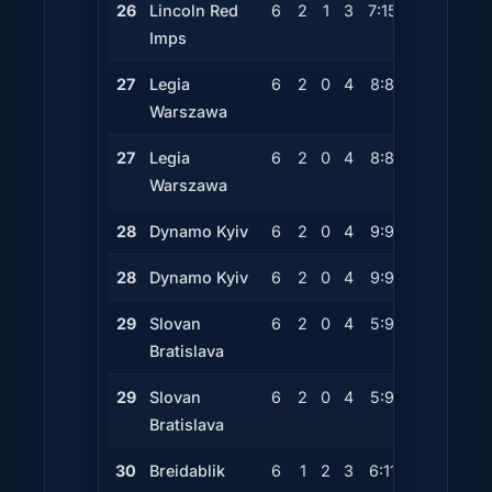
26
Lincoln Red
6
2
1
3
7:15
-8
7
Imps
27
Legia
6
2
0
4
8:8
0
6
Warszawa
27
Legia
6
2
0
4
8:8
0
6
Warszawa
28
Dynamo Kyiv
6
2
0
4
9:9
0
6
28
Dynamo Kyiv
6
2
0
4
9:9
0
6
29
Slovan
6
2
0
4
5:9
-4
6
Bratislava
29
Slovan
6
2
0
4
5:9
-4
6
Bratislava
30
Breidablik
6
1
2
3
6:11
-5
5