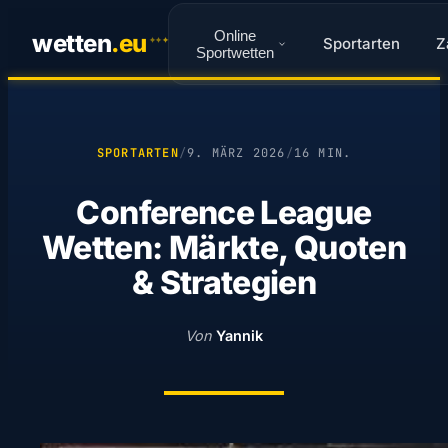
Online
wetten
.
eu
Sportarten
Z
✦
✦
✦
Sportwetten
SPORTARTEN
/
9. MÄRZ 2026
/
16 MIN.
Conference League
Wetten: Märkte, Quoten
& Strategien
Von
Yannik