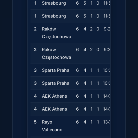
1
Strasbourg
6
5
1
0
11:5
+6
16
1
Strasbourg
6
5
1
0
11:5
+6
16
2
Raków
6
4
2
0
9:2
+7
14
Częstochowa
2
Raków
6
4
2
0
9:2
+7
14
Częstochowa
3
Sparta Praha
6
4
1
1
10:3
+7
13
3
Sparta Praha
6
4
1
1
10:3
+7
13
4
AEK Athens
6
4
1
1
14:7
+7
13
4
AEK Athens
6
4
1
1
14:7
+7
13
5
Rayo
6
4
1
1
13:7
+6
13
Vallecano