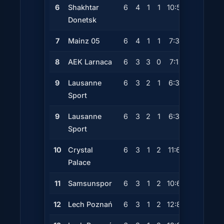
6
Shakhtar
6
4
1
1
10:5
+5
13
Donetsk
7
Mainz 05
6
4
1
1
7:3
+4
13
8
AEK Larnaca
6
3
3
0
7:1
+6
12
9
Lausanne
6
3
2
1
6:3
+3
11
Sport
9
Lausanne
6
3
2
1
6:3
+3
11
Sport
10
Crystal
6
3
1
2
11:6
+5
10
Palace
11
Samsunspor
6
3
1
2
10:6
+4
10
12
Lech Poznań
6
3
1
2
12:8
+4
10