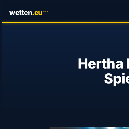
wetten
.
eu
✦
✦
✦
Hertha 
Spi