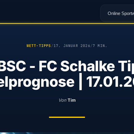
Online Sport
WETT-TIPPS
/
17. JANUAR 2026
/
7 MIN.
BSC - FC Schalke T
elprognose | 17.01.
Von
Tim