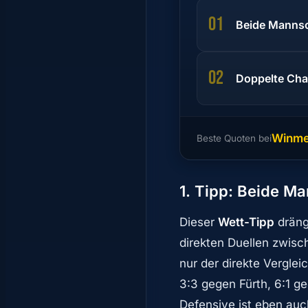
01
Beide Mannsch
02
Doppelte Ch
Winm
Beste Quoten bei
1. Tipp: Beide Ma
Dieser
Wett-Tipp
drängt
direkten Duellen zwisc
nur der direkte Verglei
3:3 gegen Fürth, 6:1 ge
Defensive ist eben auch