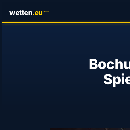
wetten
.
eu
✦
✦
✦
Bochu
Spi