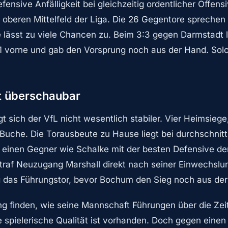
defensive Anfälligkeit bei gleichzeitig ordentlicher Offens
oberen Mittelfeld der Liga. Die 26 Gegentore sprechen
e lässt zu viele Chancen zu. Beim 3:3 gegen Darmstadt
:1 vorne und gab den Vorsprung noch aus der Hand. Sol
t überschaubar
t sich der VfL nicht wesentlich stabiler. Vier Heimsieg
uche. Die Torausbeute zu Hause liegt bei durchschnittli
n einen Gegner wie Schalke mit der besten Defensive der
traf Neuzugang Marshall direkt nach seiner Einwechslu
g das Führungstor, bevor Bochum den Sieg noch aus de
g finden, wie seine Mannschaft Führungen über die Zeit 
e spielerische Qualität ist vorhanden. Doch gegen einen