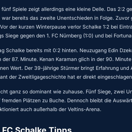
n fünf Spiele zeigt allerdings eine kleine Delle. Das 2:2 
 war bereits das zweite Unentschieden in Folge. Zuvor g
Vor der kurzen Winterpause verlor Schalke 1:2 bei Eint
gs Siege gegen den 1. FC Nürnberg (1:0) und bei Fortuna 
ag Schalke bereits mit 0:2 hinten. Neuzugang Edin Dzeko
n der 87. Minute. Kenan Karaman glich in der 90. Minut
inen Wert. Der 39-jährige Stürmer bringt Erfahrung und 
ant der Zweitligageschichte hat er direkt eingeschlagen
icht ganz so dominant wie zuhause. Fünf Siege, zwei U
 fremden Plätzen zu Buche. Dennoch bleibt die Auswärts
nktioniert auch außerhalb der Veltins-Arena.
 FC Schalke Tipps