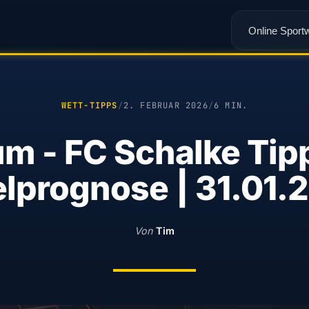
Online Sport
WETT-TIPPS
/
2. FEBRUAR 2026
/
6 MIN.
m - FC Schalke Tip
elprognose | 31.01.
Von
Tim