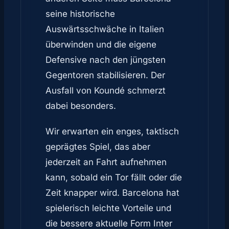
seine historische
Auswärtsschwäche in Italien
überwinden und die eigene
Defensive nach den jüngsten
Gegentoren stabilisieren. Der
Ausfall von Koundé schmerzt
dabei besonders.
Wir erwarten ein enges, taktisch
geprägtes Spiel, das aber
jederzeit an Fahrt aufnehmen
kann, sobald ein Tor fällt oder die
Zeit knapper wird. Barcelona hat
spielerisch leichte Vorteile und
die bessere aktuelle Form Inter