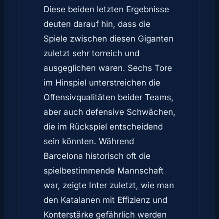
Diese beiden letzten Ergebnisse
deuten darauf hin, dass die
Spiele zwischen diesen Giganten
zuletzt sehr torreich und
ausgeglichen waren. Sechs Tore
im Hinspiel unterstreichen die
Offensivqualitäten beider Teams,
aber auch defensive Schwächen,
die im Rückspiel entscheidend
sein könnten. Während
Barcelona historisch oft die
spielbestimmende Mannschaft
war, zeigte Inter zuletzt, wie man
den Katalanen mit Effizienz und
Konterstärke gefährlich werden