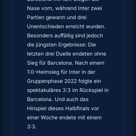
Nase vorn, während Inter zwei
Partien gewann und drei
Unentschieden erreicht wurden.
Besonders auffällig sind jedoch
die jüngsten Ergebnisse: Die
letzten drei Duelle endeten ohne
Sieg für Barcelona. Nach einem
1:0-Heimsieg für Inter in der
Gruppenphase 2022 folgte ein
spektakuläres 3:3 im Rückspiel in
Barcelona. Und auch das
Hinspiel dieses Halbfinals vor
einer Woche endete mit einem
3:3.