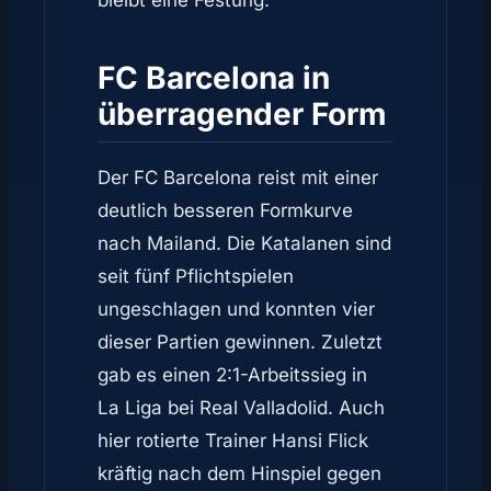
bleibt eine Festung.
FC Barcelona in
überragender Form
Der FC Barcelona reist mit einer
deutlich besseren Formkurve
nach Mailand. Die Katalanen sind
seit fünf Pflichtspielen
ungeschlagen und konnten vier
dieser Partien gewinnen. Zuletzt
gab es einen 2:1-Arbeitssieg in
La Liga bei Real Valladolid. Auch
hier rotierte Trainer Hansi Flick
kräftig nach dem Hinspiel gegen