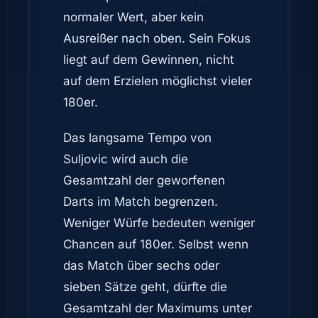
normaler Wert, aber kein
Ausreißer nach oben. Sein Fokus
liegt auf dem Gewinnen, nicht
auf dem Erzielen möglichst vieler
180er.
Das langsame Tempo von
Suljovic wird auch die
Gesamtzahl der geworfenen
Darts im Match begrenzen.
Weniger Würfe bedeuten weniger
Chancen auf 180er. Selbst wenn
das Match über sechs oder
sieben Sätze geht, dürfte die
Gesamtzahl der Maximums unter