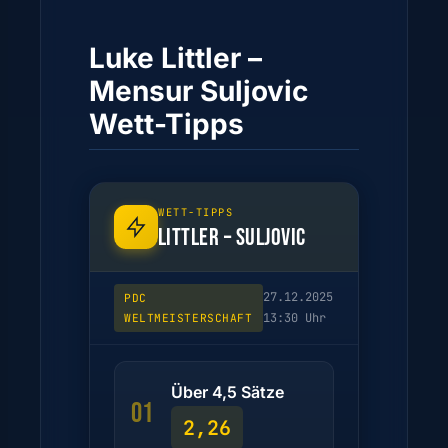
Luke Littler –
Mensur Suljovic
Wett-Tipps
WETT-TIPPS
LITTLER – SULJOVIC
27.12.2025
PDC
13:30 Uhr
WELTMEISTERSCHAFT
Über 4,5 Sätze
01
2,26