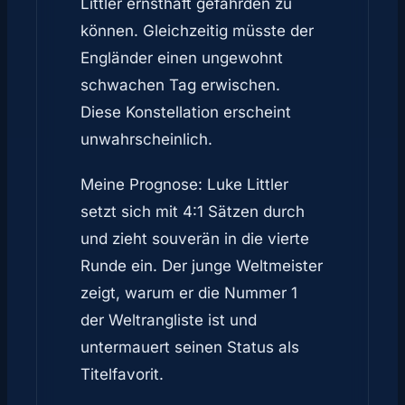
Littler ernsthaft gefährden zu
können. Gleichzeitig müsste der
Engländer einen ungewohnt
schwachen Tag erwischen.
Diese Konstellation erscheint
unwahrscheinlich.
Meine Prognose: Luke Littler
setzt sich mit 4:1 Sätzen durch
und zieht souverän in die vierte
Runde ein. Der junge Weltmeister
zeigt, warum er die Nummer 1
der Weltrangliste ist und
untermauert seinen Status als
Titelfavorit.