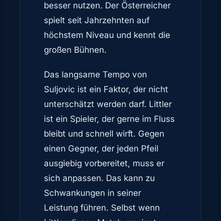
besser nutzen. Der Österreicher
spielt seit Jahrzehnten auf
höchstem Niveau und kennt die
großen Bühnen.
Das langsame Tempo von
Suljovic ist ein Faktor, der nicht
unterschätzt werden darf. Littler
ist ein Spieler, der gerne im Fluss
bleibt und schnell wirft. Gegen
einen Gegner, der jeden Pfeil
ausgiebig vorbereitet, muss er
sich anpassen. Das kann zu
Schwankungen in seiner
Leistung führen. Selbst wenn