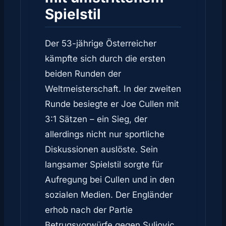
Spielstil
Der 53-jährige Österreicher
kämpfte sich durch die ersten
beiden Runden der
Weltmeisterschaft. In der zweiten
Runde besiegte er Joe Cullen mit
3:1 Sätzen – ein Sieg, der
allerdings nicht nur sportliche
Diskussionen auslöste. Sein
langsamer Spielstil sorgte für
Aufregung bei Cullen und in den
sozialen Medien. Der Engländer
erhob nach der Partie
Betrugsvorwürfe gegen Suljovic