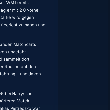
eser WM bereits
ag er mit 2:0 vorne,
stärke wird gegen
 überlebt zu haben und
standen Matchdarts
 von ungefähr.
nd sammelt dort
er Routine auf den
rfahrung – und davon
06 bei Harrysson,
 härteren Match.
akai. Pietreczko war