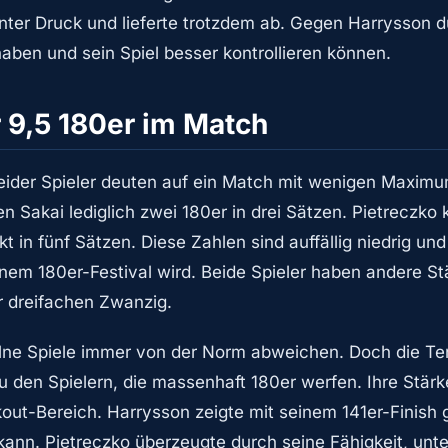
ter Druck und lieferte trotzdem ab. Gegen Harrysson d
aben und sein Spiel besser kontrollieren können.
r 9,5 180er im Match
beider Spieler deuten auf ein Match mit wenigen Maxim
n Sakai lediglich zwei 180er in drei Sätzen. Pietreczko
t in fünf Sätzen. Diese Zahlen sind auffällig niedrig un
inem 180er-Festival wird. Beide Spieler haben andere St
r dreifachen Zwanzig.
lne Spiele immer von der Norm abweichen. Doch die Ten
u den Spielern, die massenhaft 180er werfen. Ihre Stärk
ut-Bereich. Harrysson zeigte mit seinem 141er-Finish 
kann. Pietreczko überzeugte durch seine Fähigkeit, unt