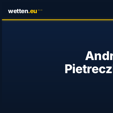
wetten
.
eu
✦
✦
✦
Andr
Pietrec