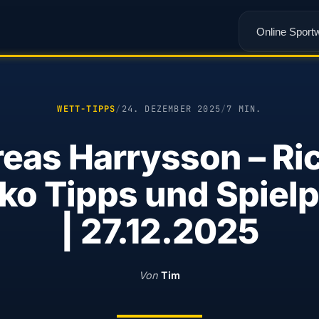
Online Sport
WETT-TIPPS
/
24. DEZEMBER 2025
/
7 MIN.
eas Harrysson – Ri
zko Tipps und Spiel
| 27.12.2025
Von
Tim