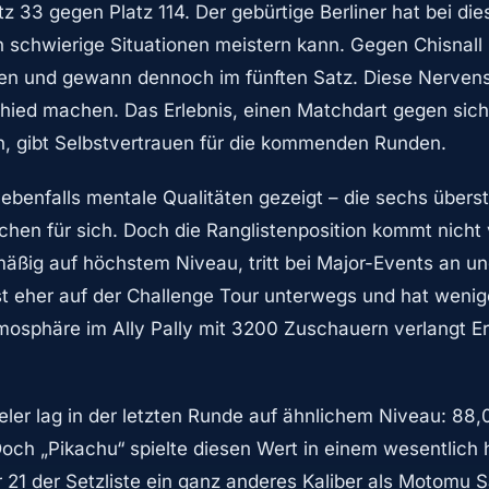
tz 33 gegen Platz 114. Der gebürtige Berliner hat bei di
 schwierige Situationen meistern kann. Gegen Chisnall l
ken und gewann dennoch im fünften Satz. Diese Nerven
hied machen. Das Erlebnis, einen Matchdart gegen sich
, gibt Selbstvertrauen für die kommenden Runden.
benfalls mentale Qualitäten gezeigt – die sechs über
hen für sich. Doch die Ranglistenposition kommt nicht
lmäßig auf höchstem Niveau, tritt bei Major-Events an u
st eher auf der Challenge Tour unterwegs und hat wenig
mosphäre im Ally Pally mit 3200 Zuschauern verlangt E
eler lag in der letzten Runde auf ähnlichem Niveau: 88,
Doch „Pikachu“ spielte diesen Wert in einem wesentlich
r 21 der Setzliste ein ganz anderes Kaliber als Motomu S