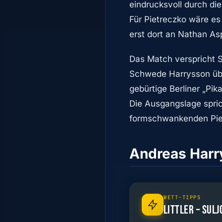
eindrucksvoll durch di
Für Pietreczko wäre es 
erst dort an Nathan Asp
Das Match verspricht S
Schwede Harrysson üb
gebürtige Berliner „Pik
Die Ausgangslage spri
formschwankenden Pie
Andreas Harry
WETT-TIPPS
LITTLER – SULJ