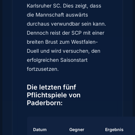
Karlsruher SC. Dies zeigt, dass
die Mannschaft auswärts
durchaus verwundbar sein kann.
Dennoch reist der SCP mit einer
breiten Brust zum Westfalen-
Duell und wird versuchen, den
erfolgreichen Saisonstart
fortzusetzen.
Die letzten fünf
Pflichtspiele von
Paderborn:
Datum
Gegner
Ergebnis