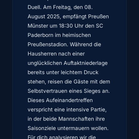
Duell. Am Freitag, den 08.
August 2025, empfängt Preußen
Münster um 18:30 Uhr den SC
Paderborn im heimischen
Preußenstadion. Während die
Hausherren nach einer
unglücklichen Auftaktniederlage
bereits unter leichtem Druck
stehen, reisen die Gäste mit dem
Selbstvertrauen eines Sieges an.
Dieses Aufeinandertreffen
verspricht eine intensive Partie,
in der beide Mannschaften ihre
Saisonziele untermauern wollen.
Für dich analysieren wir die