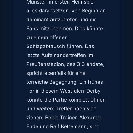
Münster im ersten Heimspiel
alles daransetzen, von Beginn an
dominant aufzutreten und die
Fans mitzunehmen. Dies könnte
zu einem offenen
Schlagabtausch führen. Das
letzte Aufeinandertreffen im
Preußenstadion, das 3:3 endete,
spricht ebenfalls für eine
torreiche Begegnung. Ein frühes
Tor in diesem Westfalen-Derby
könnte die Partie komplett öffnen
und weitere Treffer nach sich
ziehen. Beide Trainer, Alexander
Ende und Ralf Kettemann, sind