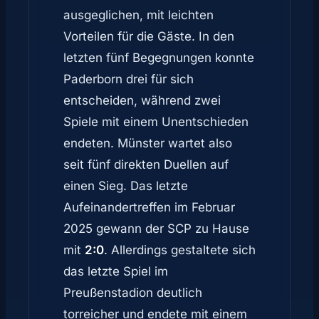
ausgeglichen, mit leichten
Vorteilen für die Gäste. In den
letzten fünf Begegnungen konnte
Paderborn drei für sich
entscheiden, während zwei
Spiele mit einem Unentschieden
endeten. Münster wartet also
seit fünf direkten Duellen auf
einen Sieg. Das letzte
Aufeinandertreffen im Februar
2025 gewann der SCP zu Hause
mit
2:0
. Allerdings gestaltete sich
das letzte Spiel im
Preußenstadion deutlich
torreicher und endete mit einem