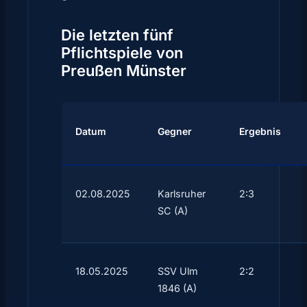
Die letzten fünf
Pflichtspiele von
Preußen Münster
Datum
Gegner
Ergebnis
02.08.2025
Karlsruher
2:3
SC (A)
18.05.2025
SSV Ulm
2:2
1846 (A)