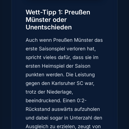
Wett-Tipp 1: Preußen
Münster oder
Unentschieden
Auch wenn Preußen Münster das
erste Saisonspiel verloren hat,
spricht vieles dafür, dass sie im
ersten Heimspiel der Saison
punkten werden. Die Leistung
gegen den Karlsruher SC war,
trotz der Niederlage,
beeindruckend. Einen 0:2-
Rückstand auswärts aufzuholen
und dabei sogar in Unterzahl den
Ausgleich zu erzielen, zeugt von