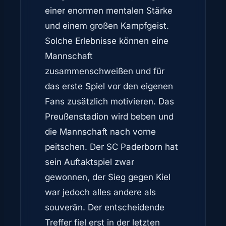
einer enormen mentalen Stärke
und einem großen Kampfgeist.
Solche Erlebnisse können eine
Mannschaft
zusammenschweißen und für
das erste Spiel vor den eigenen
Fans zusätzlich motivieren. Das
Preußenstadion wird beben und
die Mannschaft nach vorne
peitschen. Der SC Paderborn hat
sein Auftaktspiel zwar
gewonnen, der Sieg gegen Kiel
war jedoch alles andere als
souverän. Der entscheidende
Treffer fiel erst in der letzten