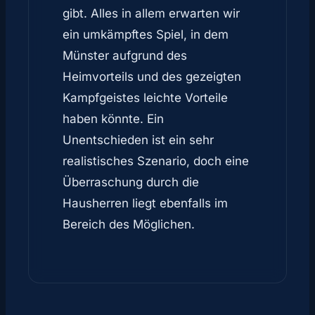
gibt. Alles in allem erwarten wir
ein umkämpftes Spiel, in dem
Münster aufgrund des
Heimvorteils und des gezeigten
Kampfgeistes leichte Vorteile
haben könnte. Ein
Unentschieden ist ein sehr
realistisches Szenario, doch eine
Überraschung durch die
Hausherren liegt ebenfalls im
Bereich des Möglichen.