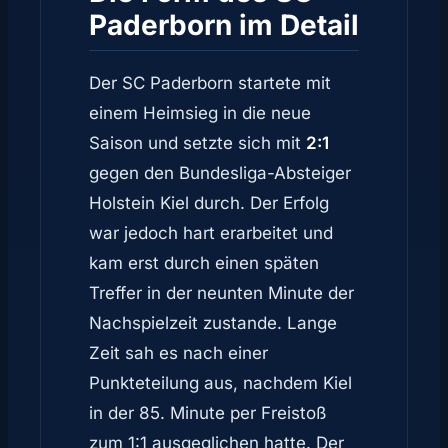
Paderborn im Detail
Der SC Paderborn startete mit
einem Heimsieg in die neue
Saison und setzte sich mit
2:1
gegen den Bundesliga-Absteiger
Holstein Kiel durch. Der Erfolg
war jedoch hart erarbeitet und
kam erst durch einen späten
Treffer in der neunten Minute der
Nachspielzeit zustande. Lange
Zeit sah es nach einer
Punkteteilung aus, nachdem Kiel
in der 85. Minute per Freistoß
zum 1:1 ausgeglichen hatte. Der