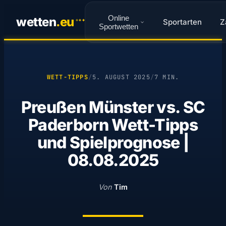
Online
wetten
.
eu
Sportarten
Z
✦
✦
✦
Sportwetten
WETT-TIPPS
/
5. AUGUST 2025
/
7 MIN.
Preußen Münster vs. SC
Paderborn Wett-Tipps
und Spielprognose |
08.08.2025
Von
Tim