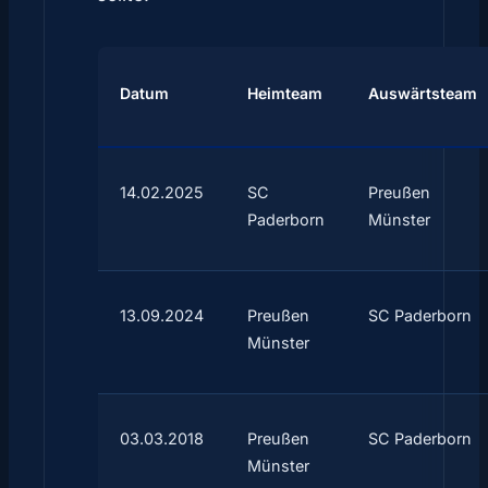
Datum
Heimteam
Auswärtsteam
14.02.2025
SC
Preußen
Paderborn
Münster
13.09.2024
Preußen
SC Paderborn
Münster
03.03.2018
Preußen
SC Paderborn
Münster