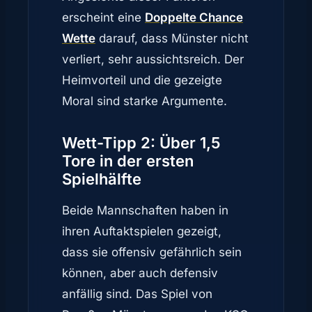
erscheint eine
Doppelte Chance
Wette
darauf, dass Münster nicht
verliert, sehr aussichtsreich. Der
Heimvorteil und die gezeigte
Moral sind starke Argumente.
Wett-Tipp 2: Über 1,5
Tore in der ersten
Spielhälfte
Beide Mannschaften haben in
ihren Auftaktspielen gezeigt,
dass sie offensiv gefährlich sein
können, aber auch defensiv
anfällig sind. Das Spiel von