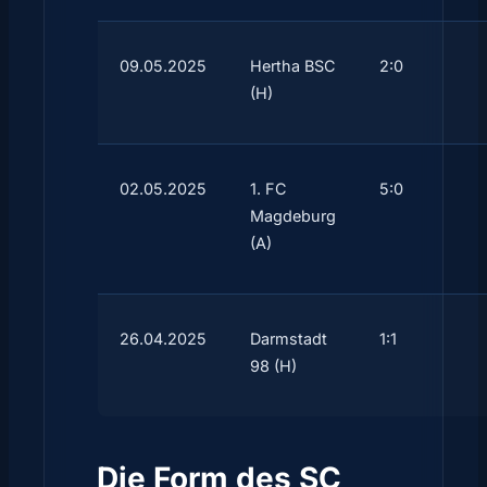
09.05.2025
Hertha BSC
2:0
(H)
02.05.2025
1. FC
5:0
Magdeburg
(A)
26.04.2025
Darmstadt
1:1
98 (H)
Die Form des SC