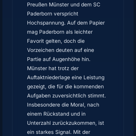
Preußen Münster und dem SC
Paderborn verspricht
Hochspannung. Auf dem Papier
mag Paderborn als leichter
Favorit gelten, doch die
Vorzeichen deuten auf eine
Partie auf Augenhöhe hin.
Münster hat trotz der
Auftaktniederlage eine Leistung
gezeigt, die für die kommenden
Aufgaben zuversichtlich stimmt.
Insbesondere die Moral, nach
einem Rückstand und in
Unterzahl zurückzukommen, ist
ein starkes Signal. Mit der