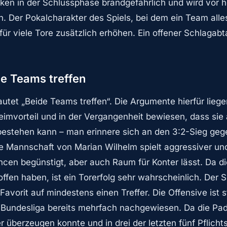
ken in der Schlussphase brandgefährlich und wird vor h
. Der Pokalcharakter des Spiels, bei dem ein Team alles
für viele Tore zusätzlich erhöhen. Ein offener Schlagabt
.
de Teams treffen
autet „Beide Teams treffen“. Die Argumente hierfür lieg
Heimvorteil und in der Vergangenheit bewiesen, dass si
bestehen kann – man erinnere sich an den 3:2-Sieg ge
e Mannschaft von Marian Wilhelm spielt aggressiver und 
en begünstigt, aber auch Raum für Konter lässt. Da die 
roffen haben, ist ein Torerfolg sehr wahrscheinlich. Der 
 Favorit auf mindestens einen Treffer. Die Offensive ist 
2. Bundesliga bereits mehrfach nachgewiesen. Da die P
r überzeugen konnte und in drei der letzten fünf Pflicht