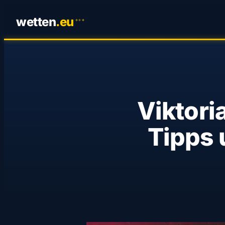
wetten
.
eu
✦
✦
✦
Viktori
Tipps 