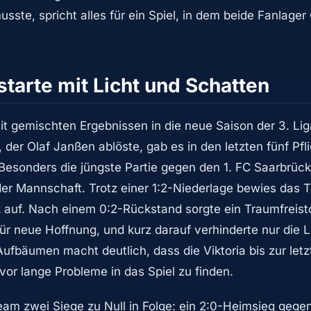
ste, spricht alles für ein Spiel, in dem beide Fanlage
 starte mit Licht und Schatten
 mit gemischten Ergebnissen in die neue Saison der 3. L
 der Olaf Janßen ablöste, gab es in den letzten fünf Pfli
Besonders die jüngste Partie gegen den 1. FC Saarbrü
der Mannschaft. Trotz einer 1:2-Niederlage bewies das
 auf. Nach einem 0:2-Rückstand sorgte ein Traumfreisto
für neue Hoffnung, und kurz darauf verhinderte nur die 
Aufbäumen macht deutlich, dass die Viktoria bis zur let
uvor lange Probleme in das Spiel zu finden.
m zwei Siege zu Null in Folge: ein 2:0-Heimsieg gegen