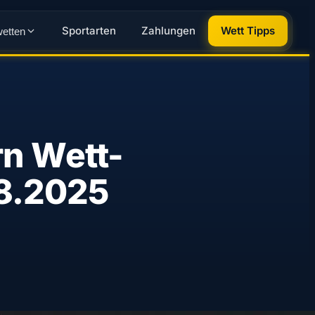
Sportarten
Zahlungen
Wett Tipps
wetten
rn Wett-
08.2025