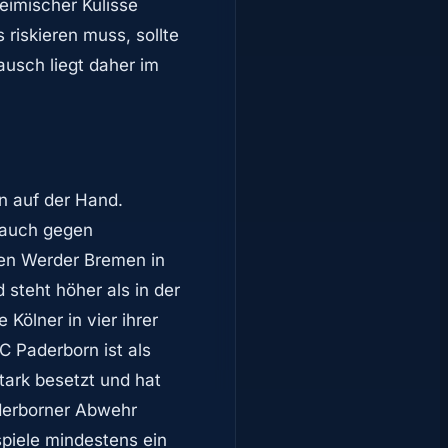
eimischer Kulisse
 riskieren muss, sollte
ausch liegt daher im
en auf der Hand.
e auch gegen
gen Werder Bremen in
steht höher als in der
Kölner in vier ihrer
SC Paderborn ist als
stark besetzt und hat
aderborner Abwehr
spiele mindestens ein