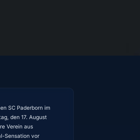
sten SC Paderborn im
ag, den 17. August
re Verein aus
al-Sensation vor