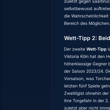
zuletzt gegen Saarbrüc
selbstbewusst auftreten
die Wahrscheinlichkeit 
Bereich des Möglichen
Wett-Tipp 2: Bei
Der zweite
Wett-Tipp
l
Viktoria Köln hat den 
höherklassige Gegner 
der Saison 2023/24. Di
Vorsaison, was Torchanc
letzten fünf Spiele get
Zweitligist ohnehin der
ihre Torgefahr in der 
zuletzt aber nicht imme