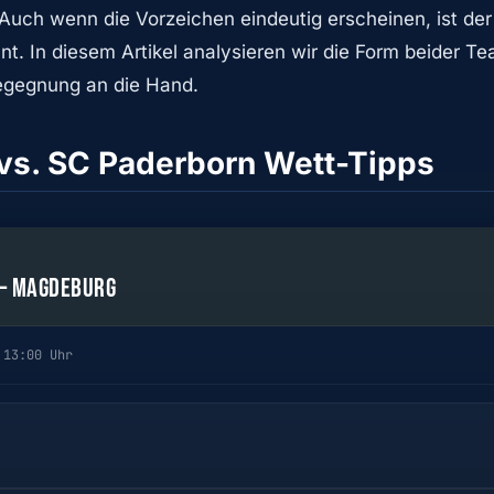
Auch wenn die Vorzeichen eindeutig erscheinen, ist de
. In diesem Artikel analysieren wir die Form beider T
Begegnung an die Hand.
 vs. SC Paderborn Wett-Tipps
– MAGDEBURG
 13:00 Uhr