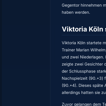
Gegentor hinnehmen mus
haben werden.
Viktoria Köln
Viktoria Köln startete
Trainer Marian Wilhelm,
und zwei Niederlagen. 
zeigte zwei Gesichter 
der Schlussphase stark
Nachspielzeit (90.+3) 
(90.+4). Dieses späte 
allerdings hatten sie z
Zuvor gelangen dem Tea