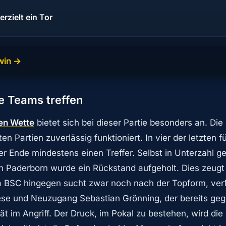
rzielt ein Tor
in →
e Teams treffen
en Wette
bietet sich bei dieser Partie besonders an. Di
en Partien zuverlässig funktioniert. In vier der letzten fü
 Ende mindestens einen Treffer. Selbst in Unterzahl 
n Paderborn wurde ein Rückstand aufgeholt. Dies zeugt 
ha BSC hingegen sucht zwar noch nach der Topform, verf
se und Neuzugang Sebastian Grönning, der bereits gege
tät im Angriff. Der Druck, im Pokal zu bestehen, wird die