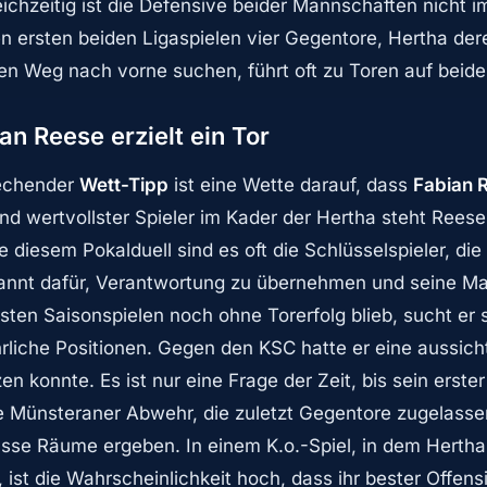
eichzeitig ist die Defensive beider Mannschaften nicht i
n ersten beiden Ligaspielen vier Gegentore, Hertha dere
en Weg nach vorne suchen, führt oft zu Toren auf beide
an Reese erzielt ein Tor
rechender
Wett-Tipp
ist eine Wette darauf, dass
Fabian R
und wertvollster Spieler im Kader der Hertha steht Rees
e diesem Pokalduell sind es oft die Schlüsselspieler, di
annt dafür, Verantwortung zu übernehmen und seine Ma
sten Saisonspielen noch ohne Torerfolg blieb, sucht er
hrliche Positionen. Gegen den KSC hatte er eine aussich
en konnte. Es ist nur eine Frage der Zeit, bis sein erster
ne Münsteraner Abwehr, die zuletzt Gegentore zugelasse
lasse Räume ergeben. In einem K.o.-Spiel, in dem Hertha
 ist die Wahrscheinlichkeit hoch, dass ihr bester Offensiv