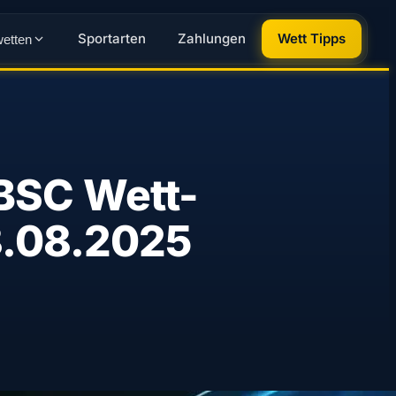
Sportarten
Zahlungen
Wett Tipps
wetten
BSC Wett-
8.08.2025