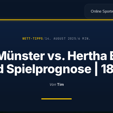
Online Sport
WETT-TIPPS
/
14. AUGUST 2025
/
6 MIN.
Münster vs. Hertha 
d Spielprognose | 1
Von
Tim