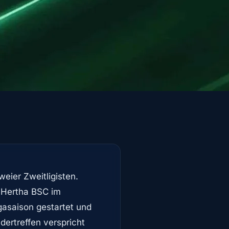
ier Zweitligisten.
 Hertha BSC im
gasaison gestartet und
ertreffen verspricht