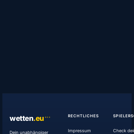
RECHTLICHES
SPIELER
wetten
.
eu
✦
✦
✦
Impressum
Check dei
Dein unabhängiger