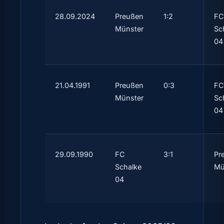
28.09.2024
Preußen
1:2
FC
Münster
Sc
04
21.04.1991
Preußen
0:3
FC
Münster
Sc
04
29.09.1990
FC
3:1
Pr
Schalke
Mü
04