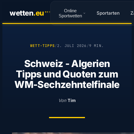
Online
wetten
.
eu
Sportarten
Z
✦
✦
✦
Sportwetten
WETT-TIPPS
/
2. JULI 2026
/
9 MIN.
Schweiz - Algerien
Tipps und Quoten zum
WM-Sechzehntelfinale
Von
Tim