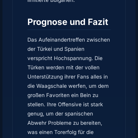
limitierte Bulgarien.
Prognose und Fazit
Das Aufeinandertreffen zwischen
der Türkei und Spanien
verspricht Hochspannung. Die
Türken werden mit der vollen
Unterstützung ihrer Fans alles in
die Waagschale werfen, um dem
großen Favoriten ein Bein zu
stellen. Ihre Offensive ist stark
genug, um der spanischen
Abwehr Probleme zu bereiten,
was einen Torerfolg für die