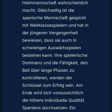
Heimmannschaft wahrscheinlich
macht. Gleichzeitig ist die
spanische Mannschaft gespickt
mit Weltklassespielern und hat in
der jüngeren Vergangenheit
bewiesen, dass sie auch in
schwierigen Auswärtsspielen
bestehen kann. Ihre spielerische
Dominanz und die Fähigkeit, den
Ball über lange Phasen zu
kontrollieren, werden der
Schlüssel zum Erfolg sein. Am
Ende wird sich voraussichtlich
die höhere individuelle Qualität
Spaniens durchsetzen. Ein