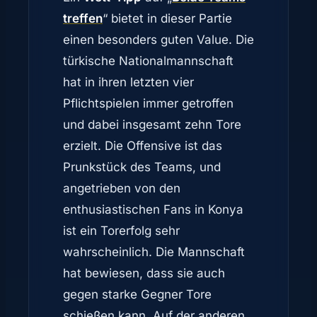
treffen
“ bietet in dieser Partie
einen besonders guten Value. Die
türkische Nationalmannschaft
hat in ihren letzten vier
Pflichtspielen immer getroffen
und dabei insgesamt zehn Tore
erzielt. Die Offensive ist das
Prunkstück des Teams, und
angetrieben von den
enthusiastischen Fans in Konya
ist ein Torerfolg sehr
wahrscheinlich. Die Mannschaft
hat bewiesen, dass sie auch
gegen starke Gegner Tore
schießen kann. Auf der anderen