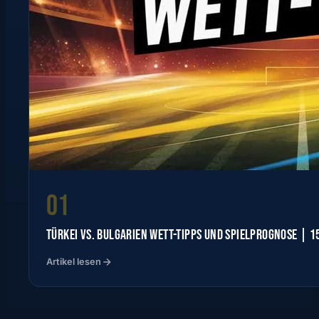
01
TÜRKEI VS. BULGARIEN WETT-TIPPS UND SPIELPROGNOSE | 1
Artikel lesen