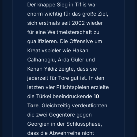
Der knappe Sieg in Tiflis war
enorm wichtig für das große Ziel,
sich erstmals seit 2002 wieder
für eine Weltmeisterschaft zu
qualifizieren. Die Offensive um
Kreativspieler wie Hakan
Calhanoglu, Arda Güler und
Kenan Yildiz zeigte, dass sie
jederzeit für Tore gut ist. In den
letzten vier Pflichtspielen erzielte
die Türkei beeindruckende
10
Tore
. Gleichzeitig verdeutlichten
die zwei Gegentore gegen
Georgien in der Schlussphase,
dass die Abwehrreihe nicht