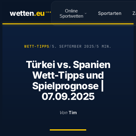
Online
wetten
.
eu
Sportarten
Z
✦
✦
✦
Sportwetten
WETT-TIPPS
/
5. SEPTEMBER 2025
/
5 MIN.
Türkei vs. Spanien
Wett-Tipps und
Spielprognose |
07.09.2025
Von
Tim