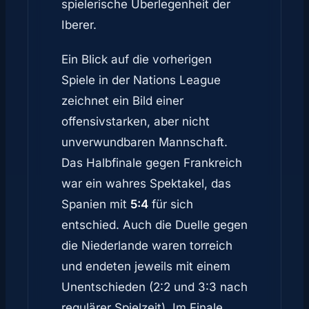
spielerische Überlegenheit der
Iberer.
Ein Blick auf die vorherigen
Spiele in der Nations League
zeichnet ein Bild einer
offensivstarken, aber nicht
unverwundbaren Mannschaft.
Das Halbfinale gegen Frankreich
war ein wahres Spektakel, das
Spanien mit
5:4
für sich
entschied. Auch die Duelle gegen
die Niederlande waren torreich
und endeten jeweils mit einem
Unentschieden (2:2 und 3:3 nach
regulärer Spielzeit). Im Finale