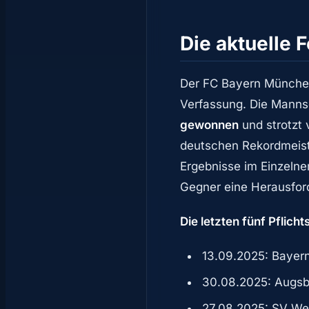
Die aktuelle
Der FC Bayern München
Verfassung. Die Mannsc
gewonnen
und strotzt 
deutschen Rekordmeister
Ergebnisse im Einzelne
Gegner eine Herausford
Die letzten fünf Pflich
13.09.2025: Bayer
30.08.2025: Augsb
27.08.2025: SV We