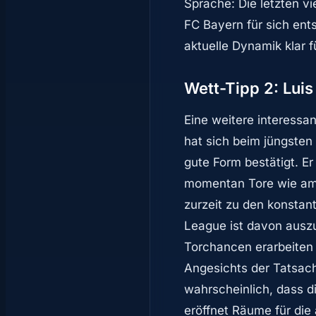
Sprache: Die letzten v
FC Bayern für sich ent
aktuelle Dynamik klar 
Wett-Tipp 2: Luis 
Eine weitere interessan
hat sich beim jüngsten
gute Form bestätigt. Er
momentan Tore wie am F
zurzeit zu den konstan
League ist davon auszu
Torchancen erarbeiten w
Angesichts der Tatsach
wahrscheinlich, dass d
eröffnet Räume für die