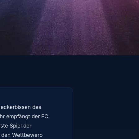
Leckerbissen des
hr empfängt der FC
ste Spiel der
n den Wettbewerb