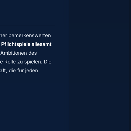
einer bemerkenswerten
 Pflichtspiele allesamt
e Ambitionen des
 Rolle zu spielen. Die
t, die für jeden