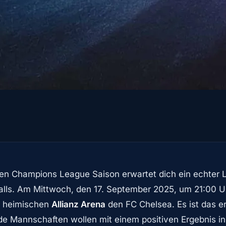
en Champions League Saison erwartet dich ein echter 
lls. Am Mittwoch, den 17. September 2025, um 21:00 U
r heimischen
Allianz Arena
den FC Chelsea. Es ist das er
e Mannschaften wollen mit einem positiven Ergebnis i