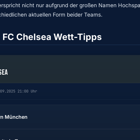
verspricht nicht nur aufgrund der großen Namen Hochs
hiedlichen aktuellen Form beider Teams.
. FC Chelsea Wett-Tipps
SEA
09.2025 21:00 Uhr
ern München