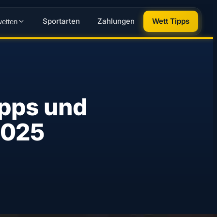
Sportarten
Zahlungen
Wett Tipps
wetten
ipps und
2025