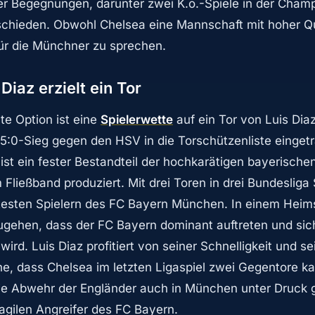
ier Begegnungen, darunter zwei K.o.-Spiele in der Cham
schieden. Obwohl Chelsea eine Mannschaft mit hoher Qual
für die Münchner zu sprechen.
Diaz erzielt ein Tor
te Option ist eine
Spielerwette
auf ein Tor von Luis Diaz
 5:0-Sieg gegen den HSV in die Torschützenliste einget
 ist ein fester Bestandteil der hochkarätigen bayerischen
ließband produziert. Mit drei Toren in drei Bundesliga 
testen Spielern des FC Bayern München. In einem Heim
gehen, dass der FC Bayern dominant auftreten und sic
ird. Luis Diaz profitiert von seiner Schnelligkeit und 
e, dass Chelsea im letzten Ligaspiel zwei Gegentore kas
ie Abwehr der Engländer auch in München unter Druck g
 agilen Angreifer des FC Bayern.