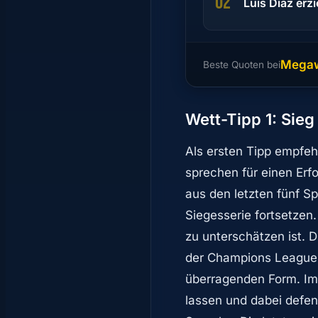
02
Luis Diaz erzi
Megaw
Beste Quoten bei
Wett-Tipp 1: Sie
Als ersten Tipp empfeh
sprechen für einen Erf
aus den letzten fünf Sp
Siegesserie fortsetzen.
zu unterschätzen ist. 
der Champions League. D
überragenden Form. Im 
lassen und dabei defens