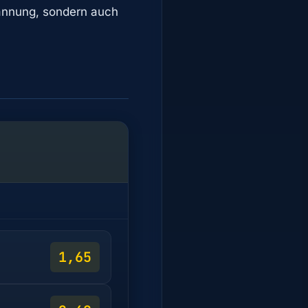
pannung, sondern auch
1,65