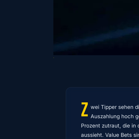
Z
wei Tipper sehen di
Auszahlung hoch ge
Prozent zutraut, die in
aussieht. Value Bets s