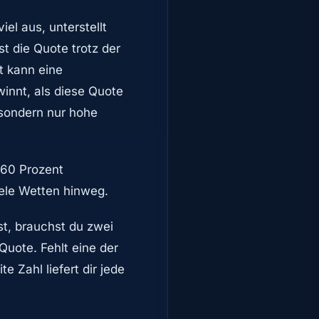
el aus, unterstellt
st die Quote trotz der
t kann eine
innt, als diese Quote
 sondern nur hohe
 60 Prozent
viele Wetten hinweg.
st, brauchst du zwei
Quote. Fehlt eine der
e Zahl liefert dir jede