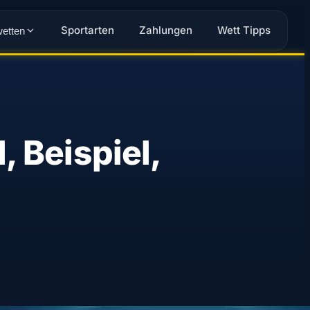
Sportarten
Zahlungen
Wett Tipps
wetten
 Beispiel,