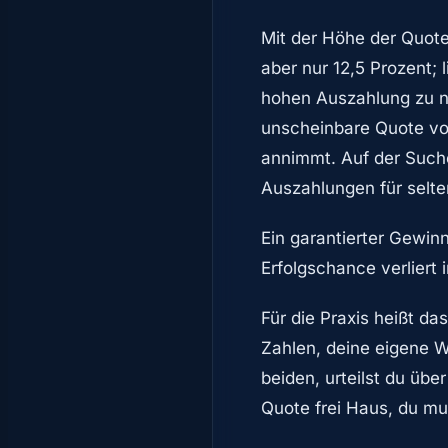
Mit der Höhe der Quote 
aber nur 12,5 Prozent; 
hohen Auszahlung zu ni
unscheinbare Quote von
annimmt. Auf der Suche
Auszahlungen für selte
Ein garantierter Gewin
Erfolgschance verliert 
Für die Praxis heißt da
Zahlen, deine eigene Wa
beiden, urteilst du übe
Quote frei Haus, du mu