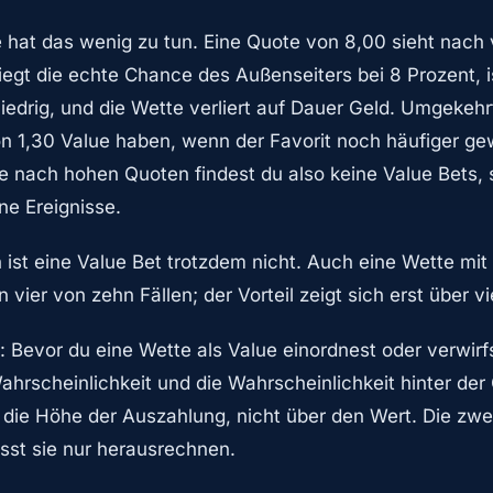
hat das wenig zu tun. Eine Quote von 8,00 sieht nach vi
liegt die echte Chance des Außenseiters bei 8 Prozent, i
edrig, und die Wette verliert auf Dauer Geld. Umgekehr
 1,30 Value haben, wenn der Favorit noch häufiger gew
 nach hohen Quoten findest du also keine Value Bets,
ne Ereignisse.
n ist eine Value Bet trotzdem nicht. Auch eine Wette mit
in vier von zehn Fällen; der Vorteil zeigt sich erst über 
s: Bevor du eine Wette als Value einordnest oder verwirf
hrscheinlichkeit und die Wahrscheinlichkeit hinter der 
r die Höhe der Auszahlung, nicht über den Wert. Die zweit
sst sie nur herausrechnen.