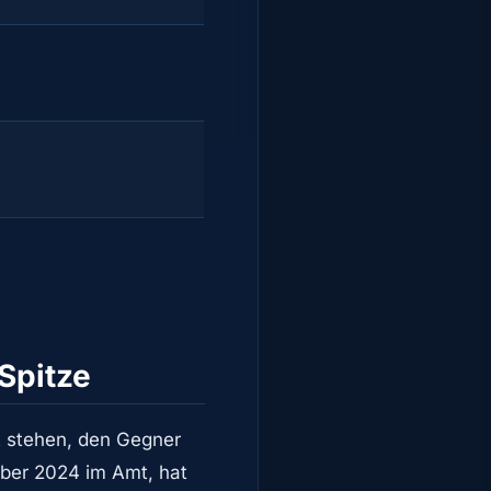
 Spitze
kt stehen, den Gegner
ber 2024 im Amt, hat