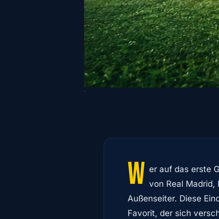
W
er auf das erste G
von Real Madrid, 
Außenseiter. Diese Einde
Favorit, der sich versc