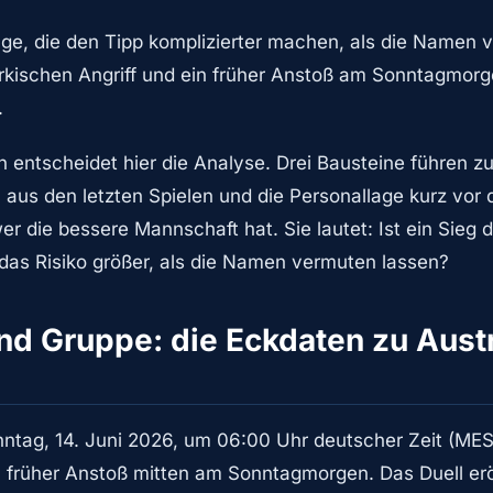
e, die den Tipp komplizierter machen, als die Namen v
ürkischen Angriff und ein früher Anstoß am Sonntagmorg
.
 entscheidet hier die Analyse. Drei Bausteine führen zu
 aus den letzten Spielen und die Personallage kurz vor
er die bessere Mannschaft hat. Sie lautet: Ist ein Sieg 
t das Risiko größer, als die Namen vermuten lassen?
nd Gruppe: die Eckdaten zu Aust
nntag, 14. Juni 2026, um 06:00 Uhr deutscher Zeit (MESZ
n früher Anstoß mitten am Sonntagmorgen. Das Duell er