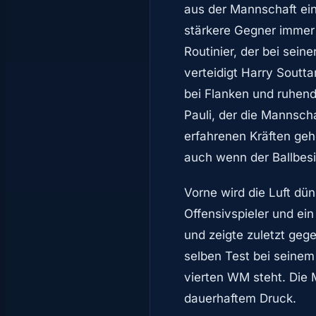
aus der Mannschaft ein
stärkere Gegner immer 
Routinier, der bei sein
verteidigt Harry Soutt
bei Flanken und ruhend
Pauli, der die Mannsch
erfahrenen Kräften geh
auch wenn der Ballbesit
Vorne wird die Luft dün
Offensivspieler und ei
und zeigte zuletzt gege
selben Test bei seine
vierten WM steht. Die 
dauerhaftem Druck.