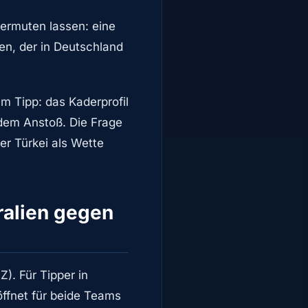
ermuten lassen: eine
en, der in Deutschland
m Tipp: das Kaderprofil
 dem Anstoß. Die Frage
der Türkei als Wette
ralien gegen
). Für Tipper in
öffnet für beide Teams