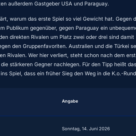
rten außerdem Gastgeber USA und Paraguay.
lärt, warum das erste Spiel so viel Gewicht hat. Gegen 
tem Publikum gegenüber, gegen Paraguay ein unbequem
en direkten Rivalen um Platz zwei oder drei sind damit 
egen den Gruppenfavoriten. Australien und die Türkei s
en Rivalen. Wer hier verliert, steht schon nach dem erst
ie stärkeren Gegner nachlegen. Für den Tipp heißt das
s Spiel, dass ein früher Sieg den Weg in die K.o.-Runde
Angabe
Sonntag, 14. Juni 2026