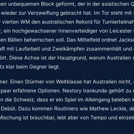
en unbequemen Block geformt, der in der asiatischen Qu
wieder zur Verzweiflung gebracht hat. Im Tor steht mi
er vierten WM den australischen Rekord für Turnierteilna
ar, ein hochgewachsener Innenverteidiger von Leicester 
en Bällen beherrschen soll. Das Mittelfeld ordnet Jacks
aft mit Laufarbeit und Zweikämpfen zusammenhält und 
ört. Diese Achse ist der Hauptgrund, warum Australien s
z klar beim Gegner liegt.
ner. Einen Stürmer von Weltklasse hat Australien nicht, 
n paar erfahrene Optionen. Nestory Irankunda gehört zu
n die Schweiz, dass er ein Spiel im Alleingang beleben 
m Debüt. Dazu kommen Routiniers wie Mathew Leckie, de
Mischung ist brauchbar, lebt aber von Tempo und einzel