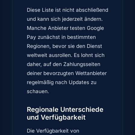
Diese Liste ist nicht abschließend
und kann sich jederzeit ändern.
Manche Anbieter testen Google
Pay zunächst in bestimmten
Regionen, bevor sie den Dienst
weltweit ausrollen. Es lohnt sich
daher, auf den Zahlungsseiten
deiner bevorzugten Wettanbieter
regelmäßig nach Updates zu
schauen.
Regionale Unterschiede
und Verfügbarkeit
Die Verfügbarkeit von