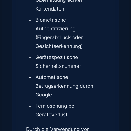
Übermittlung echter
Kartendaten
Biometrische
Authentifizierung
(Fingerabdruck oder
Gesichtserkennung)
Gerätespezifische
Sicherheitsnummer
Automatische
Betrugserkennung durch
Google
Fernlöschung bei
Geräteverlust
Durch die Verwendung von