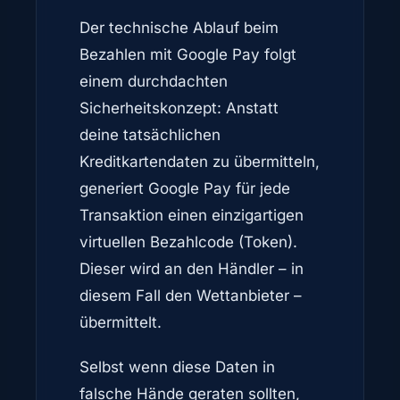
Der technische Ablauf beim
Bezahlen mit Google Pay folgt
einem durchdachten
Sicherheitskonzept: Anstatt
deine tatsächlichen
Kreditkartendaten zu übermitteln,
generiert Google Pay für jede
Transaktion einen einzigartigen
virtuellen Bezahlcode (Token).
Dieser wird an den Händler – in
diesem Fall den Wettanbieter –
übermittelt.
Selbst wenn diese Daten in
falsche Hände geraten sollten,