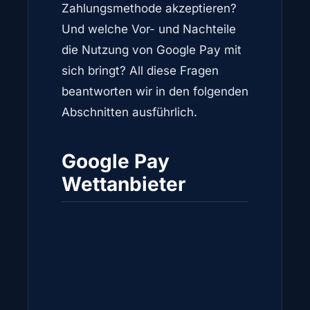
Zahlungsmethode akzeptieren?
Und welche Vor- und Nachteile
die Nutzung von Google Pay mit
sich bringt? All diese Fragen
beantworten wir in den folgenden
Abschnitten ausführlich.
Google Pay
Wettanbieter