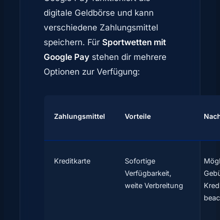
digitale Geldbörse und kann
verschiedene Zahlungsmittel
speichern. Für
Sportwetten mit
Google Pay
stehen dir mehrere
Optionen zur Verfügung:
Zahlungsmittel
Vorteile
Nach
Kreditkarte
Sofortige
Mögl
Verfügbarkeit,
Gebü
weite Verbreitung
Kred
beac