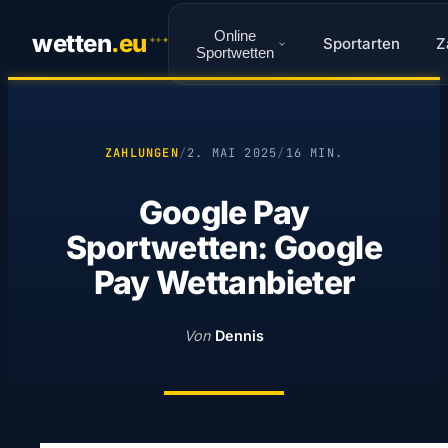
Online
wetten
.
eu
Sportarten
Z
✦
✦
✦
Sportwetten
ZAHLUNGEN
/
2. MAI 2025
/
16 MIN.
Google Pay
Sportwetten: Google
Pay Wettanbieter
Von
Dennis