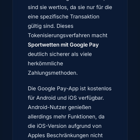
sind sie wertlos, da sie nur für die
eine spezifische Transaktion
gültig sind. Dieses
Tokenisierungsverfahren macht
Sportwetten mit Google Pay
deutlich sicherer als viele
herkömmliche
Zahlungsmethoden.
Die Google Pay-App ist kostenlos
für Android und iOS verfügbar.
Android-Nutzer genießen
allerdings mehr Funktionen, da
die iOS-Version aufgrund von
Apples Beschränkungen nicht