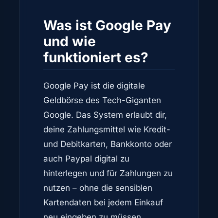
Was ist Google Pay
und wie
funktioniert es?
Google Pay ist die digitale
Geldbörse des Tech-Giganten
Google. Das System erlaubt dir,
deine Zahlungsmittel wie Kredit-
und Debitkarten, Bankkonto oder
auch Paypal digital zu
hinterlegen und für Zahlungen zu
nutzen – ohne die sensiblen
Kartendaten bei jedem Einkauf
neu eingeben zu müssen.