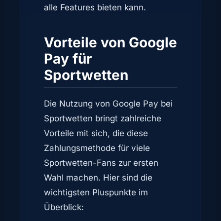
alle Features bieten kann.
Vorteile von Google
Pay für
Sportwetten
Die Nutzung von Google Pay bei
Sportwetten bringt zahlreiche
Vorteile mit sich, die diese
Zahlungsmethode für viele
Sportwetten-Fans zur ersten
Wahl machen. Hier sind die
wichtigsten Pluspunkte im
Überblick: