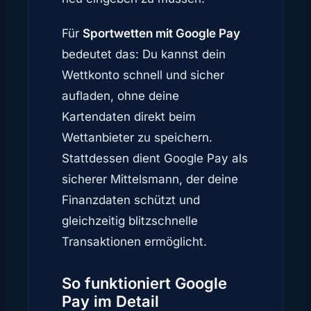
Für
Sportwetten mit Google Pay
bedeutet das: Du kannst dein
Wettkonto schnell und sicher
aufladen, ohne deine
Kartendaten direkt beim
Wettanbieter zu speichern.
Stattdessen dient Google Pay als
sicherer Mittelsmann, der deine
Finanzdaten schützt und
gleichzeitig blitzschnelle
Transaktionen ermöglicht.
So funktioniert Google
Pay im Detail