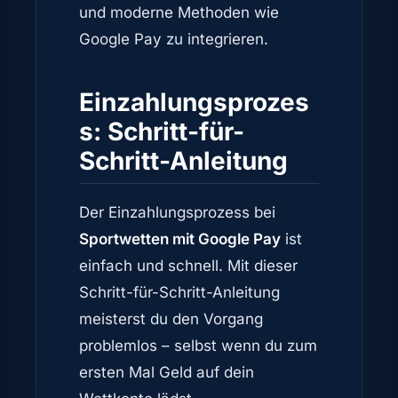
und moderne Methoden wie
Google Pay zu integrieren.
Einzahlungsprozes
s: Schritt-für-
Schritt-Anleitung
Der Einzahlungsprozess bei
Sportwetten mit Google Pay
ist
einfach und schnell. Mit dieser
Schritt-für-Schritt-Anleitung
meisterst du den Vorgang
problemlos – selbst wenn du zum
ersten Mal Geld auf dein